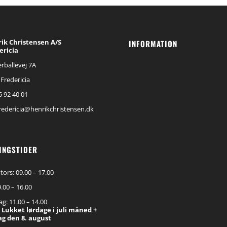
ik Christensen A/S
INFORMATION
ericia
rballevej 7A
Fredericia
75 92 40 01
fredericia@henrikchristensen.dk
INGSTIDER
ors: 09.00 – 17.00
9.00 – 16.00
g: 11.00 – 14.00
 Lukket lørdage i juli måned +
ag den 8. august