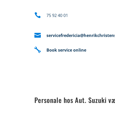

75 92 40 01

servicefredericia@henrikchriste

Book service online
Personale hos Aut. Suzuki væ