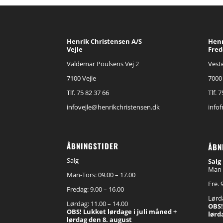
Henrik Christensen A/S
Henr
Vejle
Fred
Valdemar Poulsens Vej 2
Veste
7100 Vejle
7000 
Tlf. 75 82 37 66
Tlf. 
infovejle@henrikchristensen.dk
info
ÅBNINGSTIDER
ÅBN
Salg
Salg
Man-t
Man-Tors: 09.00 – 17.00
Fre. 
Fredag: 9.00 – 16.00
Lørda
Lørdag: 11.00 – 14.00
OBS!
OBS! Lukket lørdage i juli måned +
lørd
lørdag den 8. august