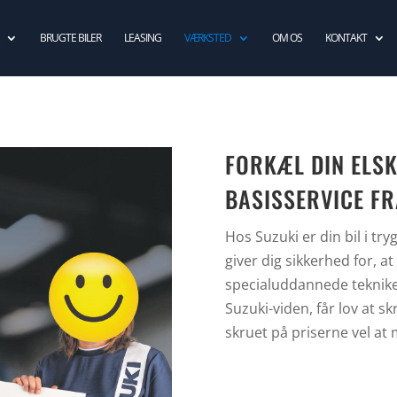
BRUGTE BILER
LEASING
VÆRKSTED
OM OS
KONTAKT
FORKÆL DIN ELS
BASISSERVICE FR
Hos Suzuki er din bil i t
giver dig sikkerhed for, at
specialuddannede teknike
Suzuki-viden, får lov at s
skruet på priserne vel at