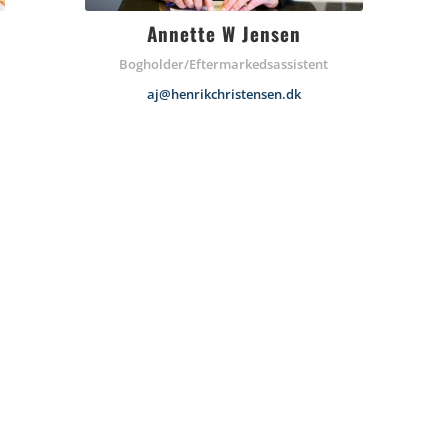
Annette W Jensen
Bogholder/Eftermarkedsassistent
aj@henrikchristensen.dk