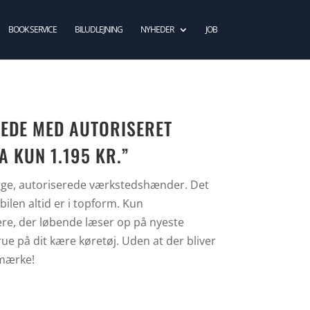
BOOK SERVICE
BILUDLEJNING
NYHEDER
JOB
KEDE MED AUTORISERET
A KUN 1.195 KR.”
rygge, autoriserede værkstedshænder. Det
 bilen altid er i topform. Kun
re, der løbende læser op på nyeste
krue på dit kære køretøj. Uden at der bliver
 mærke!