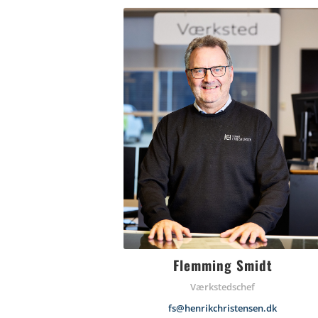
Flemming Smidt
Værkstedschef
fs@henrikchristensen.dk