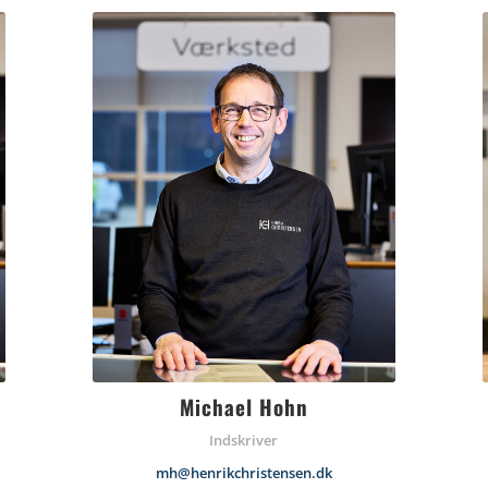
Michael Hohn
Indskriver
mh@henrikchristensen.dk