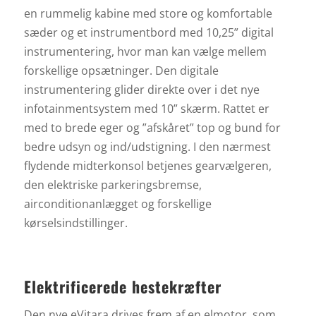
en rummelig kabine med store og komfortable
sæder og et instrumentbord med 10,25” digital
instrumentering, hvor man kan vælge mellem
forskellige opsætninger. Den digitale
instrumentering glider direkte over i det nye
infotainmentsystem med 10” skærm. Rattet er
med to brede eger og ”afskåret” top og bund for
bedre udsyn og ind/udstigning. I den nærmest
flydende midterkonsol betjenes gearvælgeren,
den elektriske parkeringsbremse,
airconditionanlægget og forskellige
kørselsindstillinger.
Elektrificerede hestekræfter
Den nye eVitara drives frem af en elmotor, som