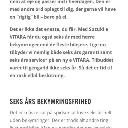
nem at eje og passer ind i hverdagen. Den er
med andre ord oplagt til dig, der gerne vil have
en ”rigtig” bil – bare på el.
Det er ikke det eneste, du får. Med Suzuki e
VITARA får du også seks år med færre
bekymringer end de fleste bilejere. Lige nu
tilbyder vi nemlig både seks års garanti samt
seks års service* på en ny e VITARA.
Tilbuddet
varer til gengæld ikke seks år. Så det er tid til
en rask elbil-beslutning.
SEKS ÅRS BEKYMRINGSFRIHED
Det er måske sat på spidsen at love seks år helt
uden bekymringer. Der er trods alt andre ting i
livet end biler. Men nu handler det om, hvad du