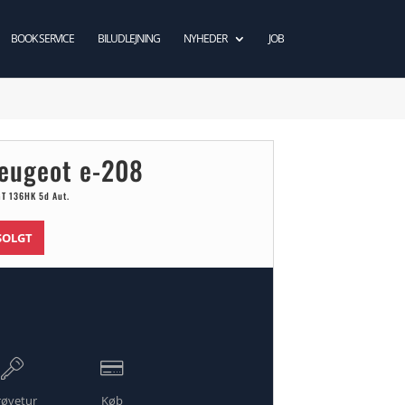
BOOK SERVICE
BILUDLEJNING
NYHEDER
JOB
eugeot e-208
GT 136HK 5d Aut.
SOLGT
røvetur
Køb