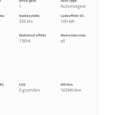
e
Antal gear
Gear type
1
Automatgear
lse
Rækkevidde
Ladeeffekt DC
336 km
100 kW
Maksimal effekt
Motorstørrelse
136hk
ell
El)
CO2
Wh/km
0 gram/km
165Wh/km