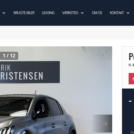
BRUGTE BILER
LEASING
VÆRKSTED
OM OS
KONTAKT
P
1
/
12
EL 
-
P