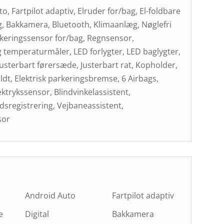
o, Fartpilot adaptiv, Elruder for/bag, El-foldbare
g, Bakkamera, Bluetooth, Klimaanlæg, Nøglefri
arkeringssensor for/bag, Regnsensor,
temperaturmåler, LED forlygter, LED baglygter,
sterbart førersæde, Justerbart rat, Kopholder,
dt, Elektrisk parkeringsbremse, 6 Airbags,
rykssensor, Blindvinkelassistent,
dsregistrering, Vejbaneassistent,
sor
Android Auto
Fartpilot adaptiv
e
Digital
Bakkamera