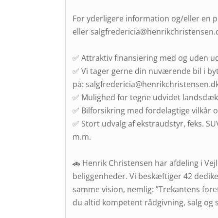
For yderligere information og/eller en 
eller salgfredericia@henrikchristensen.d
✅ Attraktiv finansiering med og uden u
✅ Vi tager gerne din nuværende bil i byt
på: salgfredericia@henrikchristensen.d
✅ Mulighed for tegne udvidet landsdæk
✅ Bilforsikring med fordelagtige vilkår og
✅ Stort udvalg af ekstraudstyr, feks. 
m.m.
🚗 Henrik Christensen har afdeling i Ve
beliggenheder. Vi beskæftiger 42 dedik
samme vision, nemlig: ”Trekantens fore
du altid kompetent rådgivning, salg og s