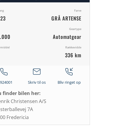
ang
Farve
023
GRÅ ARTENSE
Geartype
.000
Automatgear
vmiddel
Rækkevidde
336 km
5924001
Skriv til os
Bliv ringet op
 finder bilen her:
nrik Christensen A/S
sterballevej 7A
00 Fredericia