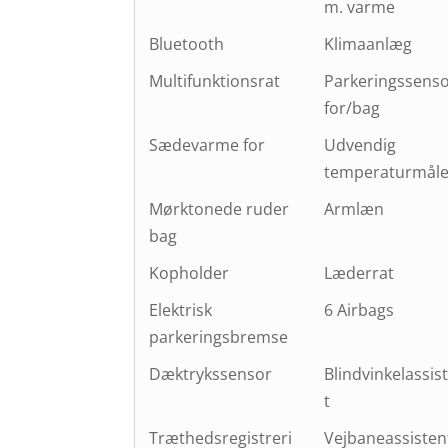
m. varme
Bluetooth
Klimaanlæg
Multifunktionsrat
Parkeringssens
for/bag
Sædevarme for
Udvendig
temperaturmåle
Mørktonede ruder
Armlæn
bag
Kopholder
Læderrat
Elektrisk
6 Airbags
parkeringsbremse
Dæktrykssensor
Blindvinkelassis
t
Træthedsregistreri
Vejbaneassisten