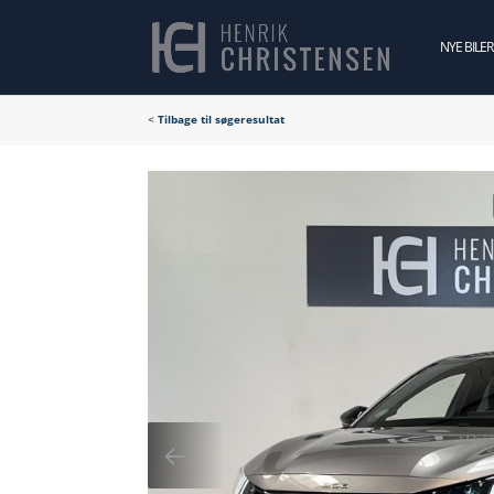
NYE BILER
<
Tilbage til søgeresultat