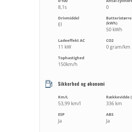
0-100
Antal cylindr
8,1s
0
Drivmiddel
Batteristørre
(kWh)
El
50 kWh
Ladeeffekt AC
CO2
11 kW
0 gram/km
Tophastighed
150km/h
Sikkerhed og økonomi
Km/L
Rækkevidde (
53,99 km/l
336 km
ESP
ABS
Ja
Ja