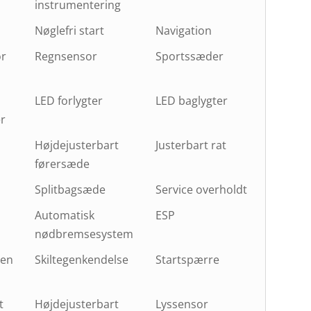
instrumentering
Nøglefri start
Navigation
or
Regnsensor
Sportssæder
LED forlygter
LED baglygter
r
Højdejusterbart
Justerbart rat
førersæde
Splitbagsæde
Service overholdt
Automatisk
ESP
nødbremsesystem
ten
Skiltegenkendelse
Startspærre
t
Højdejusterbart
Lyssensor