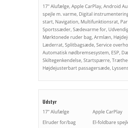
17" Alufælge, Apple CarPlay, Android Aut
spejle m. varme, Digital instrumenterin
start, Navigation, Multifunktionsrat, P
Sportssæder, Sædevarme for, Udvendig 
Mørktonede ruder bag, Armlæn, Højdeju
Læderrat, Splitbagsæde, Service overhol
Automatisk nødbremsesystem, ESP, Dækt
Skiltegenkendelse, Startspærre, Træthe
Højdejusterbart passagersæde, Lyssen
Udstyr
17" Alufælge
Apple CarPlay
Elruder for/bag
El-foldbare spejl