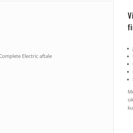
V
f
Complete Electric aftale
Me
si
ku