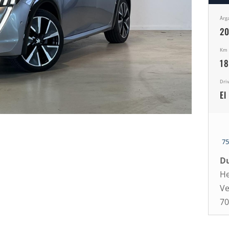
Årg
2
Km
18
Dri
El
7
Du
He
Ve
70