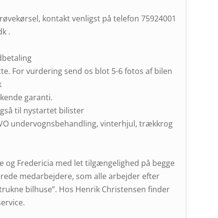
prøvekørsel, kontakt venligst på telefon 75924001
k .
dbetaling
te. For vurdering send os blot 5-6 fotos af bilen
k
kende garanti.
så til nystartet bilister
SUVO undervognsbehandling, vinterhjul, trækkrog
jle og Fredericia med let tilgængelighed på begge
erede medarbejdere, som alle arbejder efter
trukne bilhuse”. Hos Henrik Christensen finder
ervice.