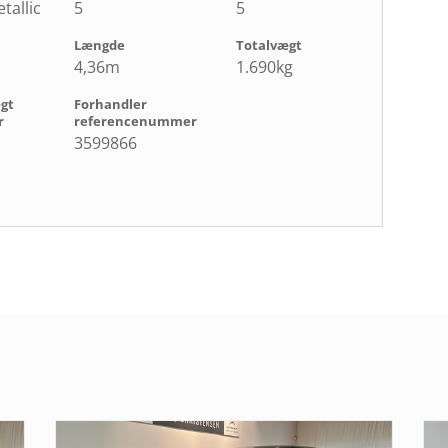
tallic
5
5
Længde
Totalvægt
4,36m
1.690kg
ægt
Forhandler
r
referencenummer
3599866