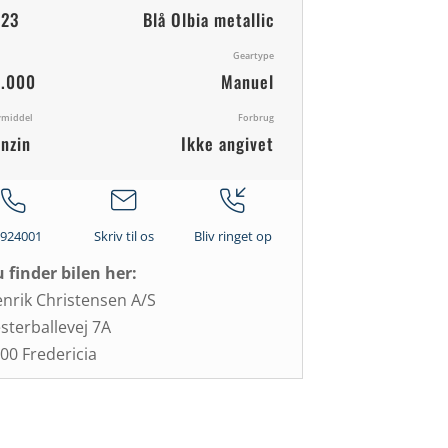
023
Blå Olbia metallic
Geartype
.000
Manuel
vmiddel
Forbrug
nzin
Ikke angivet
5924001
Skriv til os
Bliv ringet op
 finder bilen her:
nrik Christensen A/S
sterballevej 7A
00 Fredericia