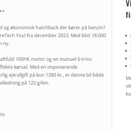
V
!**
f
fuld og økonomisk hatchback der kører på benzin?
PureTech You! fra december 2023. Med blot 18.000
m ny.
aftfuld 100HK motor og en manuel 6-trins
effektiv kørsel. Med en imponerende
ig ejerafgift på kun 1280 kr., er denne bil både
Me
dledning på 122 g/km.
si
ku
⭐
uto