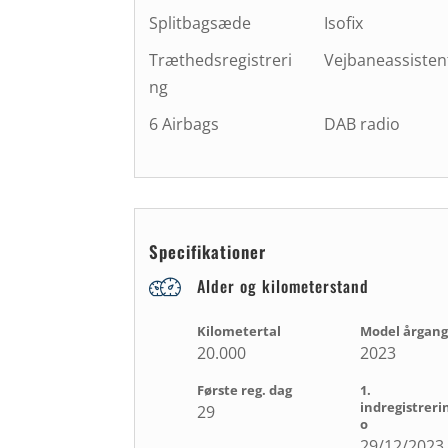
Splitbagsæde
Isofix
Træthedsregistreri
Vejbaneassisten
ng
6 Airbags
DAB radio
Specifikationer
Alder og kilometerstand
Kilometertal
Model årgang
20.000
2023
Første reg. dag
1.
indregistreri
29
o
29/12/2023