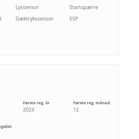
Lyssensor
Startspærre
t
Dæktrykssensor
ESP
Første reg. år
Første reg. måned
2023
12
ngsdat