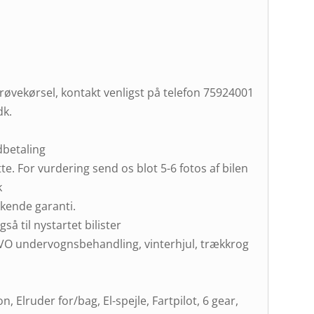
prøvekørsel, kontakt venligst på telefon 75924001
dk.
dbetaling
te. For vurdering send os blot 5-6 fotos af bilen
k
kende garanti.
så til nystartet bilister
SUVO undervognsbehandling, vinterhjul, trækkrog
, Elruder for/bag, El-spejle, Fartpilot, 6 gear,