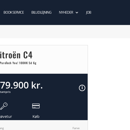
BOOK SERVICE
BILUDLEJNING
NYHEDER
JOB
itroën C4
 PureTech You! 100HK 5d 6g
79.900 kr.
tantpris
røvetur
Køb
ang
Farve