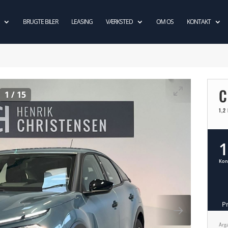
BRUGTE BILER
LEASING
VÆRKSTED
OM OS
KONTAKT
C
1
/
15
1,2
1
Kon
P
Årg