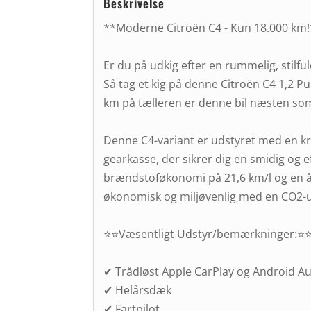
Beskrivelse
**Moderne Citroën C4 - Kun 18.000 km
Er du på udkig efter en rummelig, stil
Så tag et kig på denne Citroën C4 1,2 
km på tælleren er denne bil næsten so
Denne C4-variant er udstyret med en kr
gearkasse, der sikrer dig en smidig og 
brændstoføkonomi på 21,6 km/l og en årl
økonomisk og miljøvenlig med en CO2-u
⭐⭐Væsentligt Udstyr/bemærkninger:⭐
✔ Trådløst Apple CarPlay og Android A
✔ Helårsdæk
✔ Fartpilot