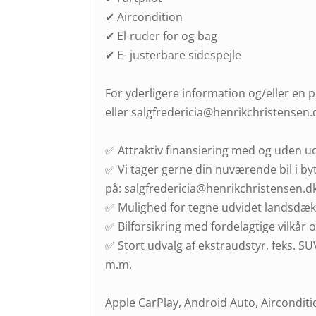
✔ Aircondition
✔ El-ruder for og bag
✔ E- justerbare sidespejle
For yderligere information og/eller en 
eller salgfredericia@henrikchristensen.
✅ Attraktiv finansiering med og uden u
✅ Vi tager gerne din nuværende bil i byt
på: salgfredericia@henrikchristensen.d
✅ Mulighed for tegne udvidet landsdæk
✅ Bilforsikring med fordelagtige vilkår og
✅ Stort udvalg af ekstraudstyr, feks. 
m.m.
Apple CarPlay, Android Auto, Aircondition