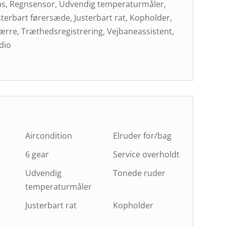
llås, Regnsensor, Udvendig temperaturmåler,
terbart førersæde, Justerbart rat, Kopholder,
pærre, Træthedsregistrering, Vejbaneassistent,
dio
Aircondition
Elruder for/bag
6 gear
Service overholdt
Udvendig
Tonede ruder
temperaturmåler
Justerbart rat
Kopholder