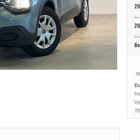
2
Km
20
Dri
Be
7
Du
He
Ve
70