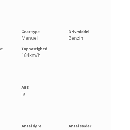
Gear type
Drivmiddel
Manuel
Benzin
se
Tophastighed
184km/h
ABS
Ja
Antal døre
Antal sæder